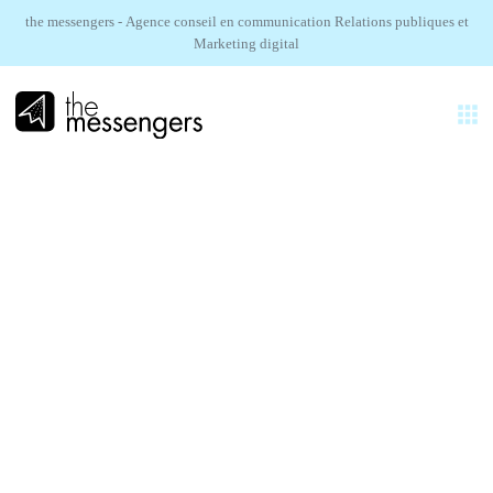
the messengers - Agence conseil en communication Relations publiques et
Marketing digital
FR
EXPERTISES
AGENCE
TOMTOM.
RÉALISATIONS
Lancement presse Tom by TOMTOM
SECTEURS