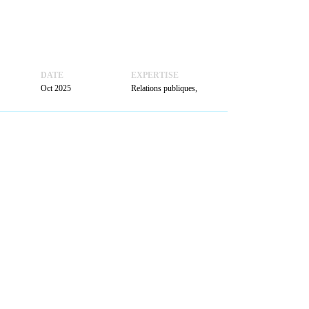
ACTUALITÉS
PRENDRE
RENDEZ-VOUS
DATE
EXPERTISE
Oct 2025
Relations publiques,