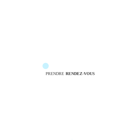
Les messengers sont à votre service pour vous
accompagner
PRENDRE
RENDEZ-VOUS