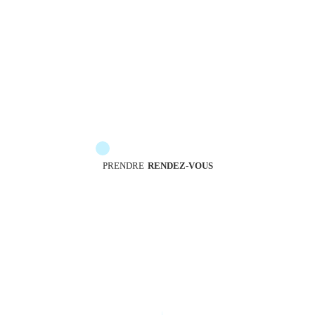
Les messengers sont à votre service pour vous
accompagner
PRENDRE
RENDEZ-VOUS