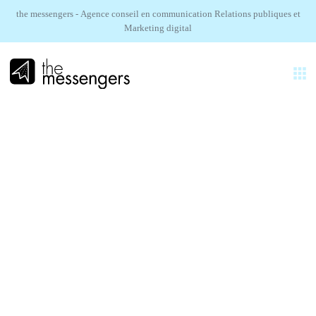
the messengers - Agence conseil en communication Relations publiques et
Marketing digital
FR
EXPERTISES
AGENCE
TINECO.
RÉALISATIONS
CHINA PRESS TRIP
SECTEURS