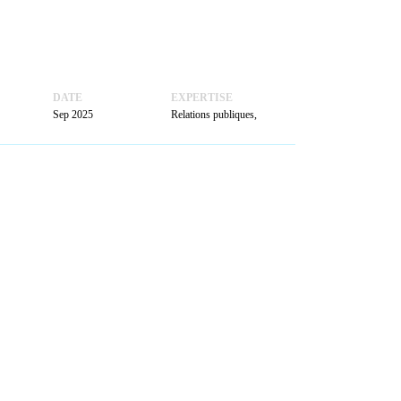
ACTUALITÉS
PRENDRE
RENDEZ-VOUS
DATE
EXPERTISE
Sep 2025
Relations publiques,