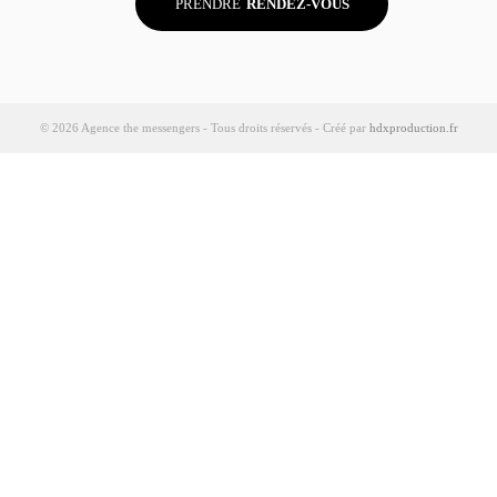
PRENDRE
RENDEZ-VOUS
© 2026 Agence the messengers - Tous droits réservés - Créé par
hdxproduction.fr