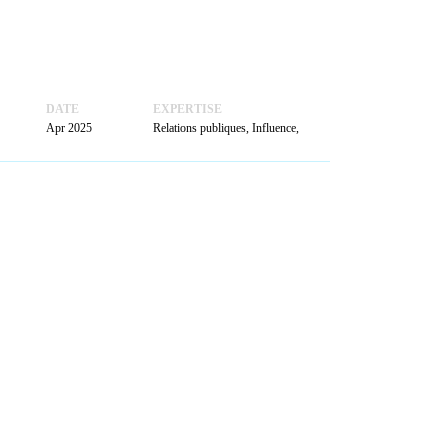
ACTUALITÉS
PRENDRE
RENDEZ-VOUS
DATE
EXPERTISE
Apr 2025
Relations publiques, Influence,