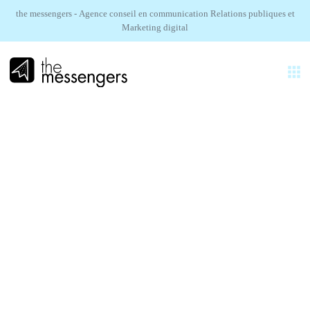
the messengers - Agence conseil en communication Relations publiques et
Marketing digital
FR
EXPERTISES
AGENCE
KOBO.
RÉALISATIONS
Un lancement créatif presse & influence
SECTEURS