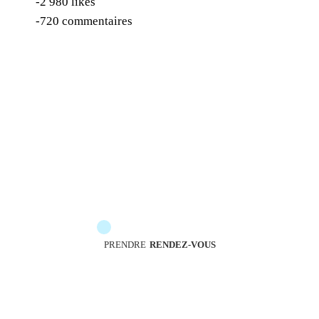
-2 980 likes
-720 commentaires
Les messengers sont à votre service pour vous
accompagner
PRENDRE
RENDEZ-VOUS