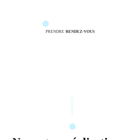
Les messengers sont à votre service pour vous
accompagner
PRENDRE
RENDEZ-VOUS