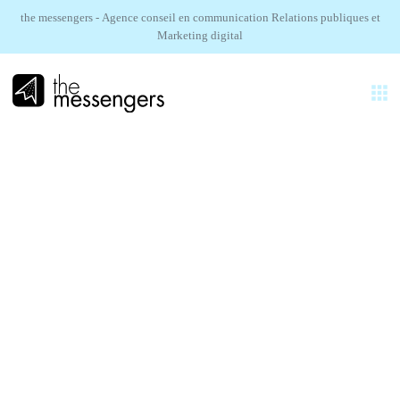
the messengers - Agence conseil en communication Relations publiques et
Marketing digital
FR
EXPERTISES
AGENCE
DataCore.
RÉALISATIONS
Table ronde et déjeuner presse avec des journalistes pour annoncer
les nouvelles solutions et la nouvelle stratégie de l'entreprise
SECTEURS
DataCore.