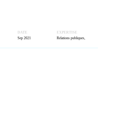
ACTUALITÉS
PRENDRE
RENDEZ-VOUS
DATE
EXPERTISE
Sep 2021
Relations publiques,